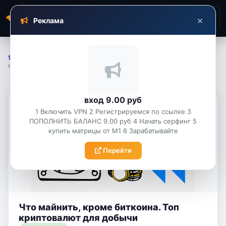
Traf
X
×
Реклама
Объявления
›
Разное
›
Что майнить, кроме биткоина. Топ криптовалют для д...
вход 9.00 руб
1 Включить VPN 2 Регистрируемся по ссылке 3
ПОПОЛНИТЬ БАЛАНС 9.00 руб 4 Начать серфинг 5
купить матрицы от М1 6 Зарабатывайте
Перейти
Что майнить, кроме биткоина. Топ
криптовалют для добычи